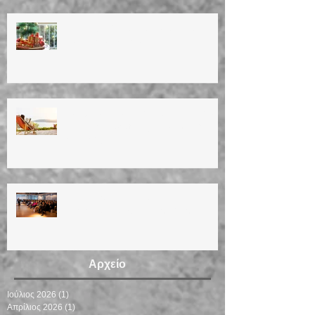
ΕΥΤΥΧΙΣΜΕΝΟ ΤΟ ΝΕΟ ΕΤΟΣ!
HAPPY NEW YEAR!!
ΚΑΛΟΚΑΙΡΙΝΕΣ ΔΙΑΚΟΠΕΣ 2023
Summer vacation (11/8/23 until
28/8/23)
ΗΜΕΡΙΔΑ ΓΙΑ ΤΗΝ
ΕΜΜΗΝΟΠΑΥΣΗ 12/3/2023
Αρχείο
Ιούλιος 2026
(1)
1 Ανάρτηση
Απρίλιος 2026
(1)
1 Ανάρτηση