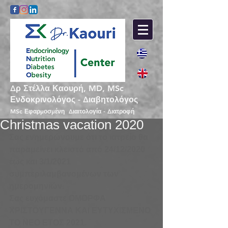
Δρ Στέλλα Καουρή, MD, MSc
Ενδοκρινολόγος - Διαβητολόγος
MSc Εφαρμοσμένη Διαιτολογία - Διατροφή
Christmas vacation 2020
Σας ενημερώνουμε ότι το ιατρείο θα 
παραμείνει κλειστό από 24/12/2020 
έως και 3/1/2021 
συμπεριλαμβανομένων των 
ημερομηνιών.
Σας ευχόμαστε ΟΜΟΡΦΑ 
ΧΡΙΣΤΟΥΓΕΝΝΑ ΚΑΙ ΕΥΤΥΧΙΣΜΕΝΟ 
ΤΟ ΝΕΟ ΕΤΟΣ 2021.