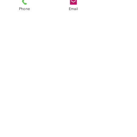
Phone
Email
Subscribe for Updates and news of our
Medical Center
Subscribe now