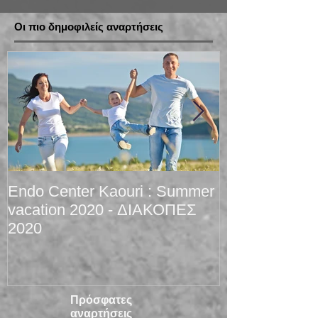
Οι πιο δημοφιλείς αναρτήσεις
Endo Center Kaouri : Summer
Christmas 201
vacation 2020 - ΔΙΑΚΟΠΕΣ
2020
Πρόσφατες
αναρτήσεις