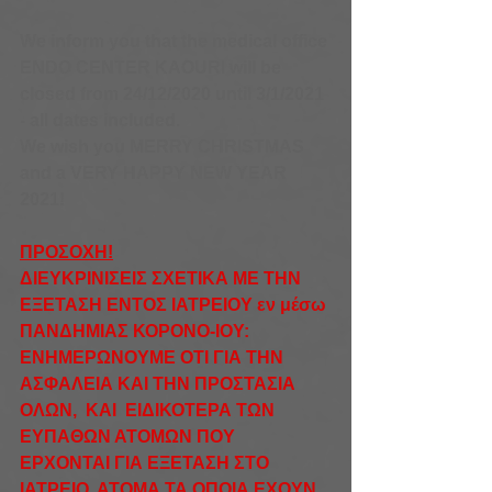
We inform you that the medical office 
ENDO CENTER KAOURI will be 
closed from 24/12/2020 until 3/1/2021 
- all dates included.
We wish you MERRY CHRISTMAS 
and a VERY HAPPY NEW YEAR 
2021!
ΠΡΟΣΟΧΗ!
ΔΙΕΥΚΡΙΝIΣΕΙΣ ΣΧΕΤΙΚΑ ΜΕ ΤΗΝ 
ΕΞΕΤΑΣΗ ΕΝΤΟΣ ΙΑΤΡΕΙΟΥ εν μέσω 
ΠΑΝΔΗΜΙΑΣ ΚΟΡΟΝΟ-ΙΟΥ:
ΕΝΗΜΕΡΩΝΟΥΜΕ ΟΤΙ ΓΙΑ ΤΗΝ 
ΑΣΦΑΛΕΙΑ ΚΑΙ ΤΗΝ ΠΡΟΣΤΑΣΙΑ 
ΟΛΩΝ,  ΚΑΙ  ΕΙΔΙΚΟΤΕΡΑ ΤΩΝ 
ΕΥΠΑΘΩΝ ΑΤΟΜΩΝ ΠΟΥ 
ΕΡΧΟΝΤΑΙ ΓΙΑ ΕΞΕΤΑΣΗ ΣΤΟ 
ΙΑΤΡΕΙΟ, ΑΤΟΜΑ ΤΑ ΟΠΟΙΑ ΕΧΟΥΝ 