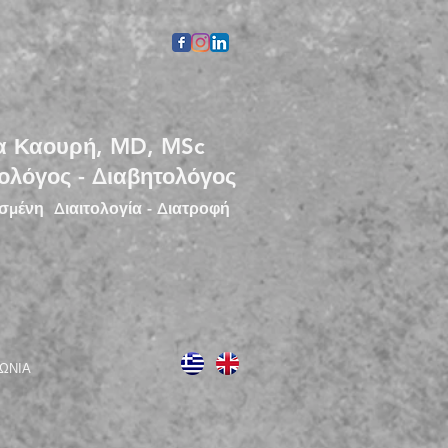
α Καουρή, MD, MSc
ολόγος - Διαβητολόγος
μένη Διαιτολογία - Διατροφή
ΩΝΙΑ