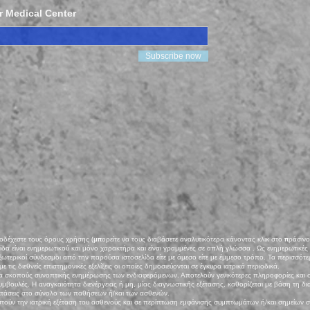
r Medical Center
Subscribe now
 ®
αποδέχεστε τους όρους χρήσης (μπορείτε να τους διαβάσετε αναλυτικότερα κάνοντας κλικ στο πράσιν
ίδα είναι ενημερωτικού και μόνο χαρακτήρα και είναι γραμμένες σε απλή γλώσσα . Ως ενημερωτικέ
ωτερικοί σύνδεσμοι από την παρούσα ιστοσελίδα είτε με άμεσο είτε με έμμεσο τρόπο. Τα περισσότερ
ις διεθνείς επιστημονικές εξελίξεις οι οποίες δημοσιεύονται σε έγκυρα ιατρικά περιοδικά.
για σκοπούς συνοπτικής ενημέρωσης των ενδιαφερόμενων. Αποτελούν γενικότερες πληροφορίες και
βουλές. Η αναγκαιότητα διενέργειας ή μη, μίας διαγνωστικής εξέτασης, καθορίζεται με βάση τη δ
ετάσεις στο σύνολο των παθήσεων ή/και των ασθενών.
στούν την ιατρική εξέταση του ασθενούς και σε περίπτωση εμφάνισης συμπτωμάτων ή/και σημείων 