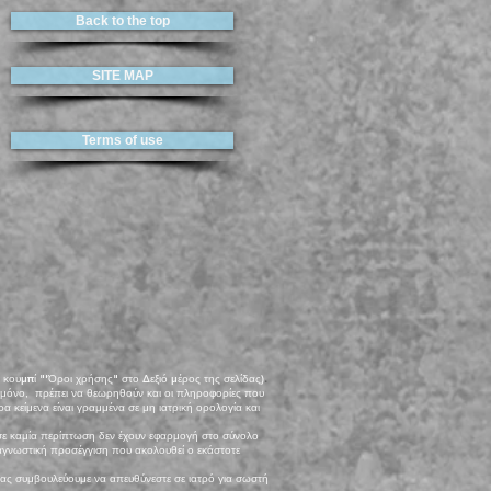
Back to the top
SITE MAP
Terms of use
.
ο κουμπί "'Όροι χρήσης" στο Δεξιό μέρος της σελίδας)
ς μόνο, πρέπει να θεωρηθούν και οι πληροφορίες που
α κείμενα είναι γραμμένα σε μη ιατρική ορολογία και
 σε καμία περίπτωση δεν έχουν εφαρμογή στο σύνολο
ιαγνωστική προσέγγιση που ακολουθεί ο εκάστοτε
σας συμβουλεύουμε να απευθύνεστε σε ιατρό για σωστή