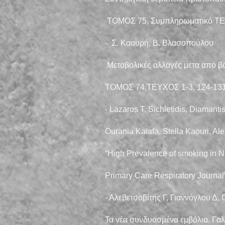
ΤΟΜΟΣ 75, Συμπληρωματικό ΤΕ
- Σ. Καουρή, Β. Βλασοπούλου
Μεταβολικές αλλαγές μετα απο β
ΤΟΜΟΣ 74,ΤΕΥΧΟΣ 1-3, 124-13
- Lazaros T. Sichletidis, Diamanti
Ourania Kaiafa, Stella Kaouri, Al
“High Prevalence of smoking in N
Primary Care Respiratory Journal
- Αλεβετσοβίτης Γ, Γιαννόγλου Δ
Τα νέα συνδυασμένα εμβόλια. Γαλ