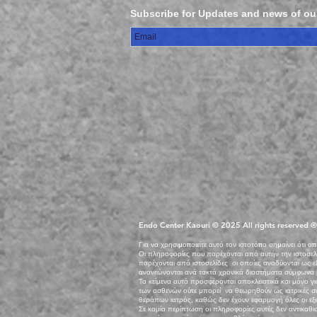
Subscribe for Updates and news of ou
Endo Center Kaouri © 2025 All rights reserved
Για να χρησιμοποιείτε αυτό τον ιστοτόπο σημαίνει ότι 
Οι πληροφορίες που παρέχονται από αυτήν την ιστοσελ
παρέχονται από ιστοσελίδες οι οποίες αναδύονται ως εξ
ανανεώνονται ανά τακτά χρονικά διαστήματα σύμφωνα με τ
Τα κείμενα αυτά προσφέρονται αποκλειστικά και μόνο 
των ασθενών ούτε μπορεί να θεωρηθούν ως ιατρικές συμ
θεράπων ιατρός, καθώς δεν έχουν εφαρμογή όλες οι εξ
Σε καμία περίπτωση οι πληροφορίες αυτές δεν αντικαθι