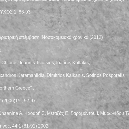
ΥΧΟΣ 1, 86-93
αριατρική επέμβαση. Νοσοκομειακά χρονικά (2012)
1
s Chloros, Ioannis Tsiotsios, Ioannis Kottakis,
exandros Karamanlidis, Dimitrios Kalkanis, Sotirios Posporelis
orthern Greece” .
” (2006)15 , 92-97
, Chaanine A, Καουρή Σ, Μεταξάς Ε, Σαραμάντου Ι, Μυρωνίδου Τ
ηνός, 44;1 (81-91) 2002