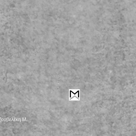
ζουβελέκη Μ.