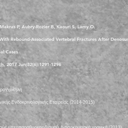
Makras P
,
Aubry-Rozier B
,
Kaouri S
,
Lamy O
.
ts With Rebound-Associated Vertebral Fractures After Denosu
al Cases
ch.
2017 Jun;32(6):1291-1296
Βρογχοκήλη
νικής Ενδοκρινολογικής Εταιρείας (2014-2015)
ύς υπερπαραθυρεοειδισμού. Νοσοκομειακά χρονικά (2013),