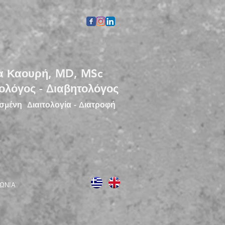
α Καουρή, MD, MSc
ολόγος - Διαβητολόγος
μένη Διαιτολογία - Διατροφή
ΩΝΙΑ