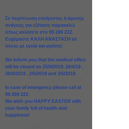
Σε περίπτωση επείγοντoς ή άμεσης 
ανάγκης για εξέταση παρακαλώ  
όπως καλέσετε στο 99 289 222. 
Ευχόμαστε ΚΑΛΗ ΑΝΑΣΤΑΣΗ σε 
όλους με υγεία και αγάπη!
We inform you that the medical office 
will be closed on 25/4/2019, 26/4/19 , 
30/4/2019 , 2/5/2019 and 3/5/2019.  
In case of emergency please call at 
99 289 222.
We wish you HAPPY EASTER with 
your family full of health and 
happiness!