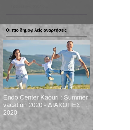
Γράψτε ένα σχόλιο...
Οι πιο δημοφιλείς αναρτήσεις
Endo Center Kaouri : Summer
Christmas 201
vacation 2020 - ΔΙΑΚΟΠΕΣ
2020