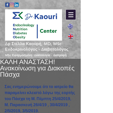
Δρ Στέλλα Καουρή, MD, MSc
Ενδοκρινολόγος - Διαβητολόγος
MSc Εφαρμοσμένη Διαιτολογία - Διατροφή
ΚΑΛΗ ΑΝΑΣΤΑΣΗ!
Ανακοίνωση για Διακοπές
Πάσχα
Σας ενημερώνουμε ότι το ιατρείο θα 
παραμείνει κλειστό λόγω της εορτής 
του Πάσχα τη Μ. Πέμπτη 25/4/2019, 
Μ. Παρασκευή 26/4/19 , 30/4/2019 , 
2/5/2019, 3/5/2019.  