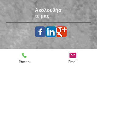
Ακολουθήσ
τε μας
Phone
Email
Subscribe for Updates and news of our
Medical Center
Subscribe now