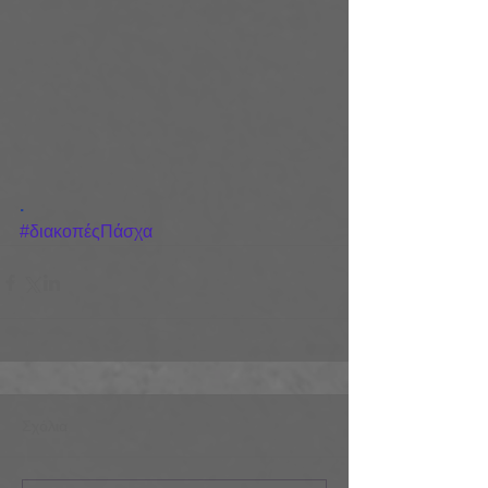
.
#διακοπέςΠάσχα
Σχόλια