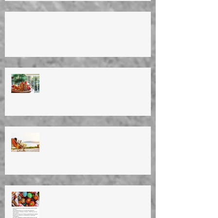
Summer vacation (4/8/25 until
25/8/25)
ΚΑΛΟ ΠΑΣΧΑ! ΚΑΛΗ ΑΝΑΣΤΑΣΗ! HAPPY
EASTER!TO ΙΑΤΡΕΙΟ ΘΑ ΕΙΝΑΙ ΚΛΕΙΣΤΟ
ΑΠΟ 17/4 ΕΩΣ ΚΑΙ 27/4/25. OFFICE WILL
BE CLOSED ON 17/4-27/4/25.
ΚΑΛΑ ΧΡΙΣΤΟΥΓΕΝΝΑ!
ΕΥΤΥΧΙΣΜΕΝΟ TO NEO EΤΟΣ
2025
ΚΑΛΟΚΑΙΡΙΝΕΣ ΔΙΑΚΟΠΕΣ 2024
Summer vacation (10/8/24 until
27/8/24)