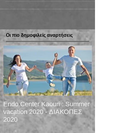
vacation) -all dates included....
Οι πιο δημοφιλείς αναρτήσεις
Endo Center Kaouri : Summer
Christmas 201
vacation 2020 - ΔΙΑΚΟΠΕΣ