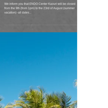
vacation 2019
We inform you that ENDO Center Kaouri will be closed
from the 9th (from 1pm) to the 23rd of August (summer
vacation) -all dates...