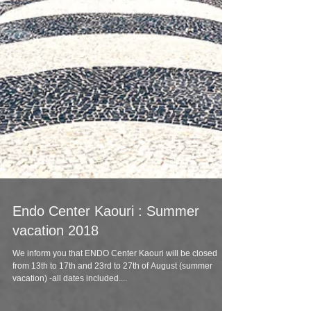
Endo Center Kaouri : Summer
vacation 2018
We inform you that ENDO Center Kaouri will be closed
from 13th to 17th and 23rd to 27th of August (summer