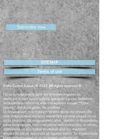
Subscribe now
SITE MAP
Terms of use
Endo Center Kaouri © 2025 All rights reserved ®
Για να χρησιμοποιείτε αυτό τον ιστοτόπο σημαίνει ότι
αποδέχεστε τους όρους χρήσης (μπορείτε να τους διαβάσετε
αναλυτικότερα κάνοντας κλικ στο πράσινο κουμπί "'Όροι
χρήσης" στο Δεξιό μέρος της σελίδας)
.
Οι πληροφορίες που παρέχονται από αυτήν την ιστοσελίδα
είναι ενημερωτικού και μόνο χαρακτήρα και είναι γραμμένες σε
απλή γλώσσα . Ως ενημερωτικές μόνο, πρέπει να θεωρηθούν
και οι πληροφορίες που παρέχονται από ιστοσελίδες οι οποίες
αναδύονται ως εξωτερικοί σύνδεσμοι από την παρούσα
ιστοσελίδα είτε με άμεσο είτε με έμμεσο τρόπο. Τα περισσότερα
κείμενα είναι γραμμένα σε μη ιατρική ορολογία και