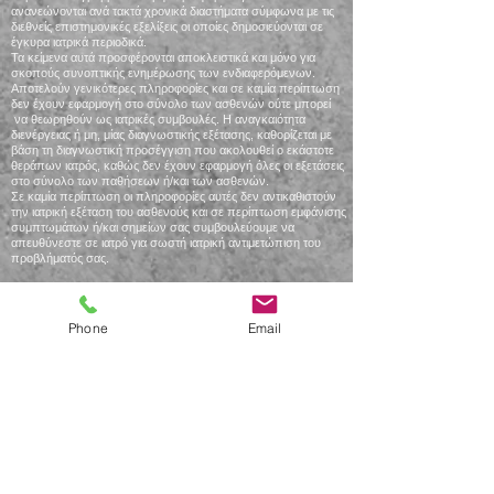
ανανεώνονται ανά τακτά χρονικά διαστήματα σύμφωνα με τις
διεθνείς επιστημονικές εξελίξεις οι οποίες δημοσιεύονται σε
έγκυρα ιατρικά περιοδικά.
Τα κείμενα αυτά προσφέρονται αποκλειστικά και μόνο για
σκοπούς συνοπτικής ενημέρωσης των ενδιαφερόμενων.
Αποτελούν γενικότερες πληροφορίες και σε καμία περίπτωση
δεν έχουν εφαρμογή στο σύνολο των ασθενών ούτε μπορεί
να θεωρηθούν ως ιατρικές συμβουλές. Η αναγκαιότητα
διενέργειας ή μη, μίας διαγνωστικής εξέτασης, καθορίζεται με
βάση τη διαγνωστική προσέγγιση που ακολουθεί ο εκάστοτε
θεράπων ιατρός, καθώς δεν έχουν εφαρμογή όλες οι εξετάσεις
στο σύνολο των παθήσεων ή/και των ασθενών.
Σε καμία περίπτωση οι πληροφορίες αυτές δεν αντικαθιστούν
την ιατρική εξέταση του ασθενούς και σε περίπτωση εμφάνισης
συμπτωμάτων ή/και σημείων σας συμβουλεύουμε να
απευθύνεστε σε ιατρό για σωστή ιατρική αντιμετώπιση του
προβλήματός σας.
Η ιστοσελίδα αυτή κατασκευάστηκε χρησιμοποιώντας την
πλατφόρμα
wix.com
Οι φωτογραφίες που εμφανίζονται στην
ιστοσελίδα αυτή ελήφθησαν από την πλατφόρμα wix.com
Phone
Email
πλην μερικών που ανήκουν στην προσωπική συλλογή της
ιατρού Σ. Καουρή Ενδοκρινολόγου - Διαβητολόγου.
Το λογότυπο και το όνομα Endo Center Kaouri υπόκεινται σε
καθεστώς κατακράτησης πνευματικών δικαιωμάτων.
Back to the top