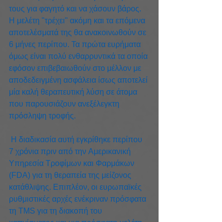
τους για φαγητό και να χάσουν βάρος. 
Η μελέτη "τρέχει" ακόμη και τα επόμενα 
αποτελέσματά της θα ανακοινωθούν σε 
6 μήνες περίπου. Τα πρώτα ευρήματα 
όμως είναι πολύ ενθαρρυντικά τα οποία 
εφόσον επιβεβαιωθούν στο μέλλον με 
αποδεδειγμένη ασφάλεια ίσως αποτελεί 
μία καλή θεραπευτική λύση σε άτομα 
που παρουσιάζουν ανεξέλεγκτη 
πρόσληψη τροφής.
 Η διαδικασία αυτή εγκρίθηκε περίπου 
7 χρόνια πριν από την Aμερικανική 
Υπηρεσία Τροφίμων και Φαρμάκων 
(FDA) για τη θεραπεία της μείζονος 
κατάθλιψης. Επιπλέον, οι ευρωπαϊκές 
ρυθμιστικές αρχές ενέκριναν πρόσφατα 
τη TMS για τη διακοπή του 