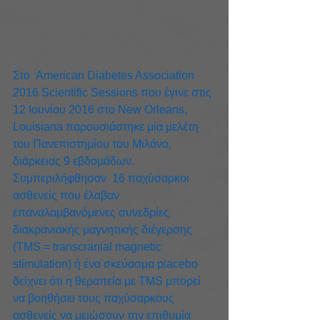
Στο  American Diabetes Association 
2016 Scientific Sessions που έγινε στις 
12 Ιουνίου 2016 στο New Orleans, 
Louisiana παρουσιάστηκε μία μελέτη 
του Πανεπιστημίου του Μιλάνο, 
διάρκειας 9 εβδομάδων. 
Συμπεριλήφθησαν  16 παχύσαρκοι 
ασθενείς που έλαβαν 
επαναλαμβανόμενες συνεδρίες  
διακρανιακής μαγνητικής διέγερσης 
(TMS = transcranial magnetic 
stimulation) ή ένα σκεύασμα placebo 
δείχνει ότι η θεραπεία με TMS μπορεί 
να βοηθήσει τους παχύσαρκους 
ασθενείς να μειώσουν την επιθυμία 