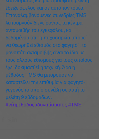
καπνίσματος και μια πρόσφατη μελέτη 
έδειξε όφελος και σε αυτό τον τομέα.
Επαναλαμβανόμενες συνεδρίες TMS 
λειτουργούν διεγείροντας τα κέντρα 
ανταμοιβής του εγκεφάλου, και 
δεδομένου ότι "η παχυσαρκία μπορεί 
να θεωρηθεί εθισμός στο φαγητό", το 
μονοπάτι ανταμοιβής είναι το ίδιο με 
τους άλλους εθισμούς για τους οποίους 
έχει δοκιμασθεί η τεχνική. Άρα η 
μέθοδος TMS θα μπορούσε να 
καταστείλει την επιθυμία για φαγητό- 
γεγονός το οποίο συνέβη σε αυτή το 
μελέτη 9 εβδομάδων.
#νέαμέθοδοςαδυνατίσματος
#TMS