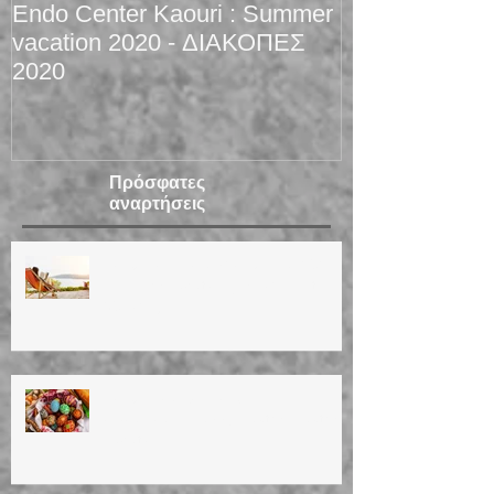
Endo Center Kaouri : Summer
Christmas 201
vacation 2020 - ΔΙΑΚΟΠΕΣ
2020
Πρόσφατες
αναρτήσεις
ΚΑΛΟΚΑΙΡΙΝΕΣ ΔΙΑΚΟΠΕΣ 2026
Summer vacation (14/8/26 until
30/8/26)
ΚΑΛΟ ΠΑΣΧΑ! ΚΑΛΗ
ΑΝΑΣΤΑΣΗ!Happy Easter! Easter
vacation!