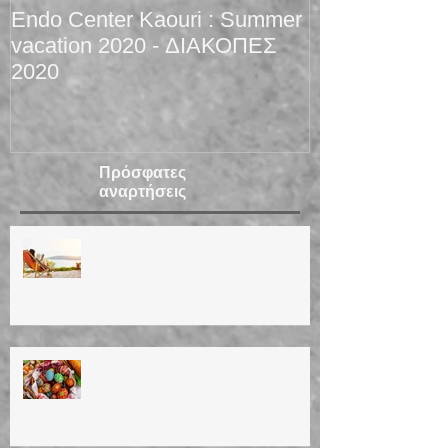
Endo Center Kaouri : Summer
Christmas 201
vacation 2020 - ΔΙΑΚΟΠΕΣ
2020
Πρόσφατες
αναρτήσεις
ΚΑΛΟΚΑΙΡΙΝΕΣ ΔΙΑΚΟΠΕΣ 2026
Summer vacation (14/8/26 until
30/8/26)
ΚΑΛΟ ΠΑΣΧΑ! ΚΑΛΗ
ΑΝΑΣΤΑΣΗ!Happy Easter! Easter
vacation!