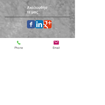
Ακολουθήσ
τε μας
Phone
Email
Subscribe for Updates and news of our
Medical Center
Subscribe now