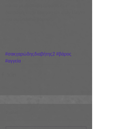
πάντα με ιδιαίτερη έμφαση στη 
διατροφή, στην άσκηση και στον έλεγχο 
του σωματικού βάρους. 
#σακχαρώδηςδιαβήτης2
#βάρος
#αγγεία
Σχόλια