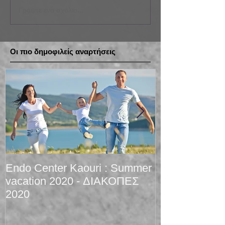
Γράψτε ένα σχόλιο...
Οι πιο δημοφιλείς αναρτήσεις
Endo Center Kaouri : Summer
Christmas 201
vacation 2020 - ΔΙΑΚΟΠΕΣ
2020