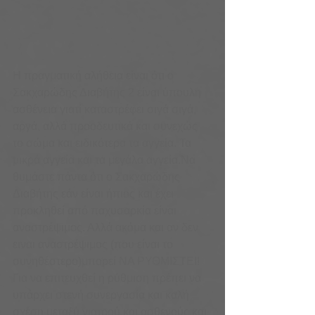
Η πραγματική αλήθεια είναι ότι ο 
Σακχαρώδης Διαβήτης 2 είναι ύπουλη 
ασθένεια γιατί καταστρέφει σιγά σιγά, 
αργά, αλλά προοδευτικά και συνεχώς 
το σώμα και ειδικότερα τα αγγεία. Τα 
μικρά αγγεία και τα μεγάλα αγγεία.Να 
θυμάστε πάντα ότι ο Σακχαρώδης 
Διαβήτης εάν είναι ήπιος και έχει 
προκληθεί από παχυσαρκία είναι 
αναστρέψιμος. Αλλά ακόμα και αν δεν 
ειναι αναστρέψιμος (που είναι το 
συνηθέστερο)μπορεί ΝΑ ΡΥΘΜΙΣΤΕΙ!
Για να επιτευχθεί η ρύθμιση πρέπει να 
υπάρχει στενή συνεργασία και καλή 
σχέση μεταξύ γιατρού και ασθενούς και 