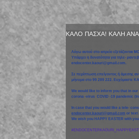
ΚΑΛΟ ΠΑΣΧΑ! ΚΑΛΗ ΑΝΑ
Είναι μια ιδιαίτερη περίοδος για την πα
κορονο - ιού COVID - 19.
Λόγω αυτού στο ιατρείο εξετάζονται 
Υπάρχει η δυνατότητα για τηλε- ραντε
endocenter.kaouri@gmail.com.
Σε περίπτωση επείγοντoς ή άμεσης αν
μήνυμα στο 99 289 222. Ευχόμαστε Κ
We would like to inform you that in
corona -virus  COVID -19 pandemic (Ins
In case that you would like a tele- con
endocenter.kaouri@gmail.com
 or text
We wish you HAPPY EASTER with your f
#ENDOCENTERKAOURI_HAPPYEAST