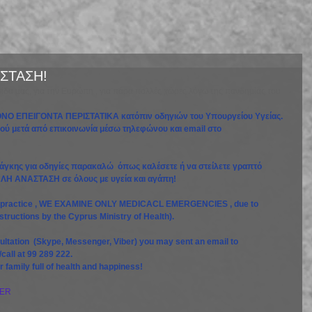
ΣΤΑΣΗ!
τρίδα μας, για την Ευρώπη , για πάρα πολλές χώρες λόγω της πανδημίας του 
ΜΟΝΟ ΕΠΕΙΓΟΝΤΑ ΠΕΡΙΣΤΑΤΙΚΑ κατόπιν οδηγιών του Υπουργείου Υγείας. 
βού μετά από επικοινωνία μέσω τηλεφώνου και email στο 
άγκης για οδηγίες παρακαλώ  όπως καλέσετε ή να στείλετε γραπτό 
ΑΛΗ ΑΝΑΣΤΑΣΗ σε όλους με υγεία και αγάπη!
 our practice , WE EXAMINE ONLY MEDICACL EMERGENCIES , due to 
tructions by the Cyprus Ministry of Health).
sultation  (Skype, Messenger, Viber) you may sent an email to 
 /call at 99 289 222.
amily full of health and happiness!
ER